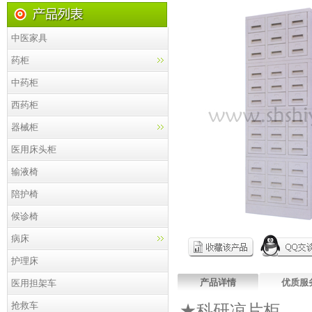
中医家具
药柜
中药柜
西药柜
器械柜
医用床头柜
输液椅
陪护椅
候诊椅
病床
护理床
产品详情
优质服
医用担架车
抢救车
★科研凉片柜