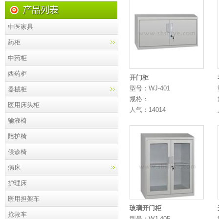
中医家具
药柜
中药柜
西药柜
开门柜
型号：WJ-401
器械柜
规格：
医用床头柜
人气：14014
输液椅
陪护椅
候诊椅
病床
护理床
医用担架车
玻璃开门柜
抢救车
型号：WJ-405