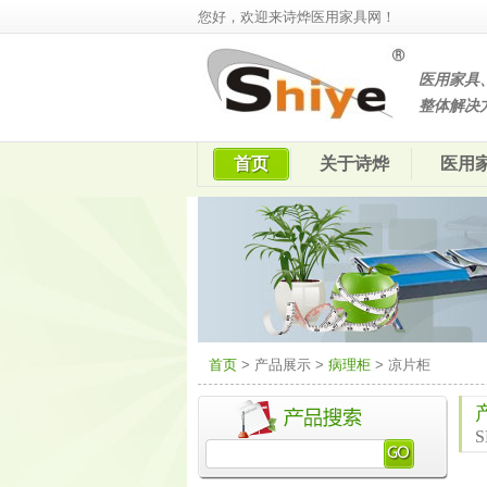
您好，欢迎来诗烨医用家具网！
医用家具
整体解决
首页
关于诗烨
医用
首页
> 产品展示 >
病理柜
> 凉片柜
S