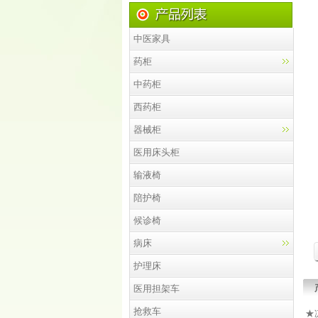
中医家具
药柜
中药柜
西药柜
器械柜
医用床头柜
输液椅
陪护椅
候诊椅
病床
护理床
医用担架车
抢救车
★