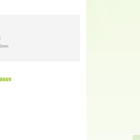
板
95mm
8669