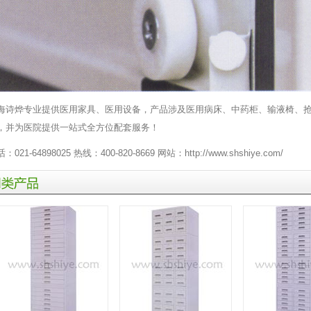
海诗烨专业提供
医用家具
、
医用设备
，产品涉及医用
病床
、
中药柜
、
输液椅
、
，并为医院提供一站式全方位配套服务！
：021-64898025 热线：400-820-8669 网站：
http://www.shshiye.com/