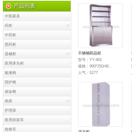
中医家具
药柜
中药柜
西药柜
不锈钢药品柜
器械柜
型号：YY-401
医用床头柜
规格：900*250/40...
输液椅
人气：5277
陪护椅
候诊椅
病床
护理床
医用担架车
抢救车
凉片柜