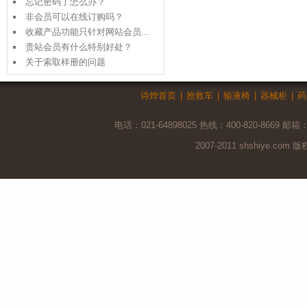
忘记密码了怎么办？
非会员可以在线订购吗？
收藏产品功能只针对网站会员...
贵站会员有什么特别好处？
关于索取样册的问题
诗烨首页
|
抢救车
|
输液椅
|
器械柜
|
药
电话：021-64898025 热线：400-820-8669 邮箱
2007-2011 shshiye.