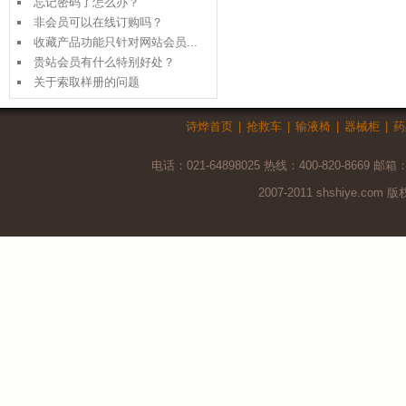
忘记密码了怎么办？
非会员可以在线订购吗？
收藏产品功能只针对网站会员...
贵站会员有什么特别好处？
关于索取样册的问题
诗烨首页
|
抢救车
|
输液椅
|
器械柜
|
药
电话：021-64898025 热线：400-820-8669 邮箱
2007-2011 shshiye.