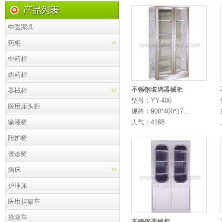
中医家具
药柜
中药柜
西药柜
不锈钢玻璃器械柜
器械柜
型号：YY-406
医用床头柜
规格：900*400*17...
输液椅
人气：4168
陪护椅
候诊椅
病床
护理床
医用担架车
抢救车
不锈钢器械柜