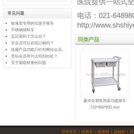
医院提供一站式
常见问题
电话：021-64898
输液室专用的垃圾手推车
http://www.shshiy
不锈钢辅料车
同
忘记密码了怎么办？
类
非会员可以在线订购吗？
产
收藏产品功能只针对网站会员...
品
贵站会员有什么特别好处？
关于索取样册的问题
豪华全塑医用多功能推车
710*460*830 mm
诗烨首页
|
抢救车
|
输液椅
|
器械柜
|
药