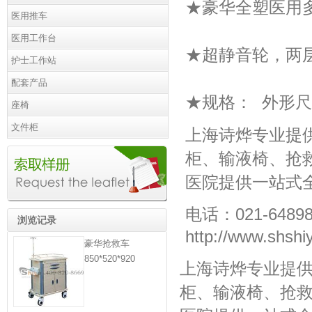
★豪华全塑医用
医用推车
医用工作台
★超静音轮，两
护士工作站
配套产品
★规格： 外形尺寸 
座椅
文件柜
上海诗烨专业提
柜
、
输液椅
、
抢
医院提供一站式
电话：021-64898
浏览记录
http://www.shshi
豪华抢救车
850*520*920
上海诗烨专业提
柜
、
输液椅
、
抢