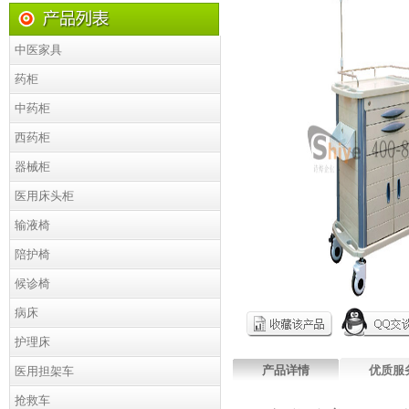
中医家具
药柜
中药柜
西药柜
器械柜
医用床头柜
输液椅
陪护椅
候诊椅
病床
护理床
产品详情
优质服
医用担架车
抢救车