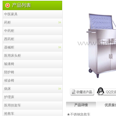
中医家具
药柜
中药柜
西药柜
器械柜
医用床头柜
输液椅
陪护椅
候诊椅
病床
护理床
产品详情
优质服
医用担架车
抢救车
★不锈钢急救车