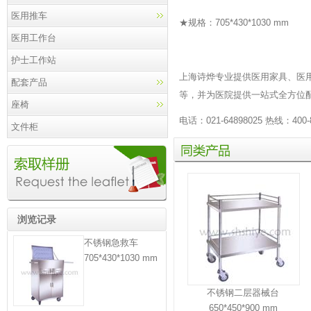
医用推车
★规格：705*430*1030 mm
医用工作台
护士工作站
上海诗烨专业提供
医用家具
、
医
配套产品
等，并为医院提供一站式全方位
座椅
电话：021-64898025 热线：400-
文件柜
同
类
产
品
浏览记录
不锈钢急救车
705*430*1030 mm
不锈钢二层器械台
650*450*900 mm