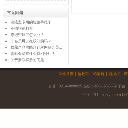
常见问题
输液室专用的垃圾手推车
不锈钢辅料车
忘记密码了怎么办？
非会员可以在线订购吗？
收藏产品功能只针对网站会员...
贵站会员有什么特别好处？
关于索取样册的问题
诗烨首页
|
抢救车
|
输液椅
|
器械柜
|
药
电话：021-64898025 热线：400-820-8669 邮箱
2007-2011 shshiye.