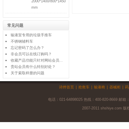
2000*1400/800*1450
mm
常见问题
输液室专用的垃圾手推车
不锈钢辅料车
忘记密码了怎么办？
非会员可以在线订购吗？
收藏产品功能只针对网站会员...
贵站会员有什么特别好处？
关于索取样册的问题
诗烨首页
|
抢救车
|
输液椅
|
器械柜
|
药
电话：021-64898025 热线：400-820-8669 邮箱
2007-2011 shshiye.