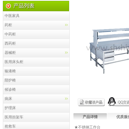
中医家具
药柜
中药柜
西药柜
器械柜
医用床头柜
输液椅
陪护椅
候诊椅
病床
护理床
产品详情
优质服
医用担架车
抢救车
★不锈钢工作台