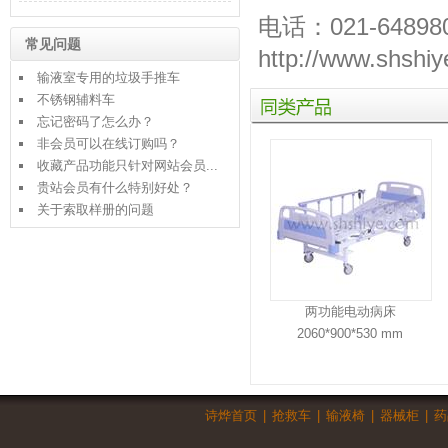
电话：021-64898
常见问题
http://www.shshiy
输液室专用的垃圾手推车
同
不锈钢辅料车
类
忘记密码了怎么办？
产
非会员可以在线订购吗？
品
收藏产品功能只针对网站会员...
贵站会员有什么特别好处？
关于索取样册的问题
两功能电动病床
2060*900*530 mm
诗烨首页
|
抢救车
|
输液椅
|
器械柜
|
药