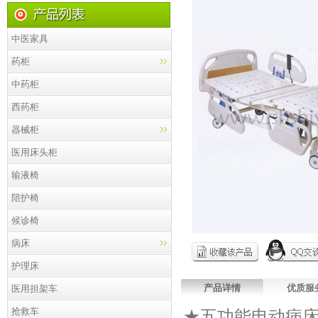
中医家具
药柜
中药柜
西药柜
器械柜
医用床头柜
输液椅
陪护椅
候诊椅
病床
护理床
产品详情
优质服
医用担架车
抢救车
★五功能电动病