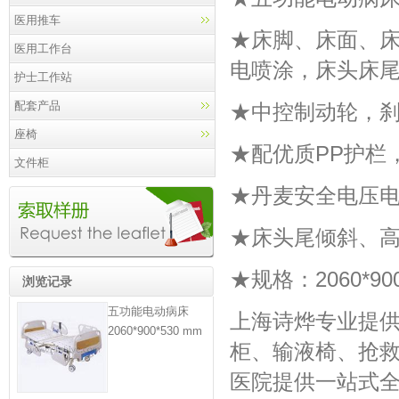
医用推车
★床脚、床面、
医用工作台
电喷涂，床头床尾
护士工作站
配套产品
★中控制动轮，
座椅
★配优质PP护栏
文件柜
★丹麦安全电压
★床头尾倾斜、
★规格：2060*900
浏览记录
五功能电动病床
上海诗烨专业提
2060*900*530 mm
柜
、
输液椅
、
抢
医院提供一站式