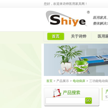
您好，欢迎来诗烨医用家具网！
医用家具
整体解决
首页
关于诗烨
医用
首页
> 产品展示 >
电动病床
> 三功能电动
S