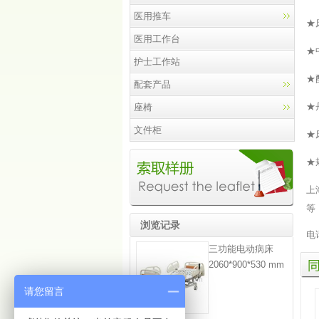
医用推车
★
医用工作台
★
护士工作站
★
配套产品
★
座椅
文件柜
★
★规
上
等
浏览记录
电话
三功能电动病床
同
2060*900*530 mm
类
产
请您留言
品