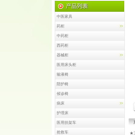
中医家具
药柜
中药柜
西药柜
器械柜
医用床头柜
输液椅
陪护椅
候诊椅
病床
护理床
医用担架车
抢救车
★