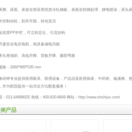
床脚、床面、床架全部采用优质冷轧钢板，表面全防锈处理，静电喷涂，床头床
中控制动轮，刹车牢固，转动灵活
配优质PP护栏，可立卧定位，引流挂钩
丹麦安全电压电机，病具备储电功能
床头尾倾斜、高低升降、背板升降、腿部弯曲
格：2060*900*530 mm
海诗烨专业提供
医用家具
、
医用设备
，产品涉及医用
病床
、
中药柜
、
输液椅
、
，并为医院提供一站式全方位配套服务！
：021-64898025 热线：400-820-8669 网站：
http://www.shshiye.com/