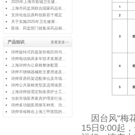
2025年上海市新城卫生健...
上海市药监局联合国家药品长...
支持化妆品原料创新若干规定
关于实施2025年卫生健康...
医保、药监部门就集采药品相...
产品知识
查看更多>>
诗烨旋转式药盘架价格区间与...
诗烨电动病床多年技术发展进...
上海诗烨办公座椅整体配置、...
诗烨不锈钢器械柜主要用途及...
诗烨库房药架适配单位及市场...
诗烨公共座椅类型及适用场景...
上海诗烨按需定制各类护士工...
当前市场医养家具护理床行业...
诗烨多功能医用推车种类、功...
诗烨等候椅在上海三甲医院的...
因台风“梅花
15日9:00