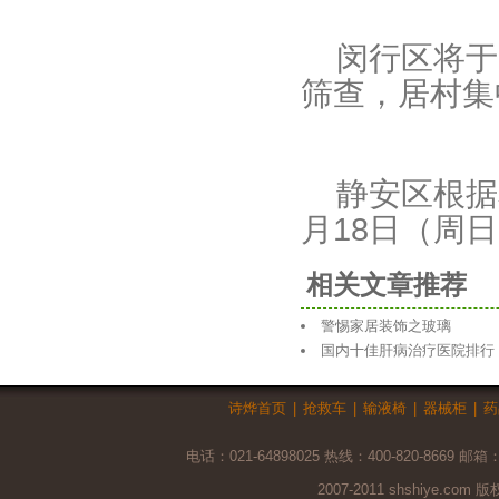
闵行区将于9
筛查，居村集中
静安区根据
月18日（周
相关文章推荐
警惕家居装饰之玻璃
国内十佳肝病治疗医院排行
诗烨首页
|
抢救车
|
输液椅
|
器械柜
|
药
电话：021-64898025 热线：400-820-8669 邮箱
2007-2011 shshiye.