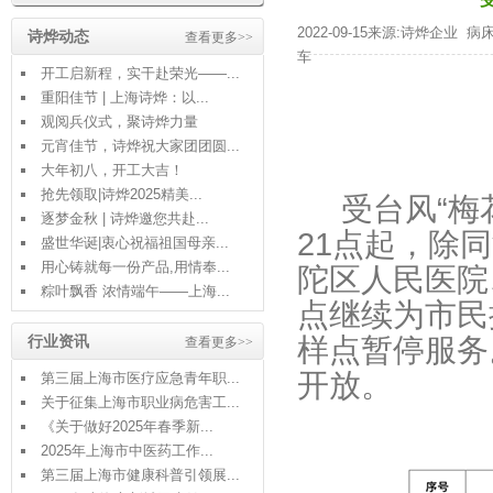
2022-09-15来源:诗烨企业
病
诗烨动态
查看更多>>
车
开工启新程，实干赴荣光——...
重阳佳节 | 上海诗烨：以...
观阅兵仪式，聚诗烨力量
元宵佳节，诗烨祝大家团团圆...
大年初八，开工大吉！
抢先领取|诗烨2025精美...
受台风“梅花
逐梦金秋 | 诗烨邀您共赴...
21点起，除
盛世华诞|衷心祝福祖国母亲...
用心铸就每一份产品,用情奉...
陀区人民医院
粽叶飘香 浓情端午——上海...
点继续为市民
行业资讯
样点暂停服务
查看更多>>
开放。
第三届上海市医疗应急青年职...
关于征集上海市职业病危害工...
《关于做好2025年春季新...
2025年上海市中医药工作...
第三届上海市健康科普引领展...