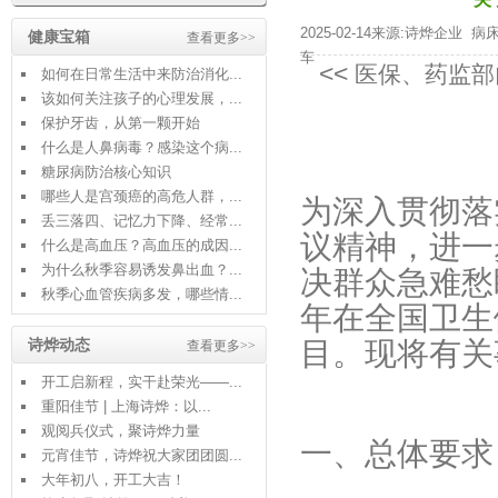
2025-02-14来源:诗烨企业
病
健康宝箱
查看更多>>
车
<<
医保、药监部
如何在日常生活中来防治消化...
该如何关注孩子的心理发展，...
保护牙齿，从第一颗开始
什么是人鼻病毒？感染这个病...
糖尿病防治核心知识
哪些人是宫颈癌的高危人群，...
为深入贯彻落
丢三落四、记忆力下降、经常...
议精神，进一
什么是高血压？高血压的成因...
为什么秋季容易诱发鼻出血？...
决群众急难愁
秋季心血管疾病多发，哪些情...
年在全国卫生
诗烨动态
目。现将有关
查看更多>>
开工启新程，实干赴荣光——...
重阳佳节 | 上海诗烨：以...
观阅兵仪式，聚诗烨力量
一、总体要求
元宵佳节，诗烨祝大家团团圆...
大年初八，开工大吉！