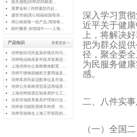
抢先领取|诗烨2025精美...
逐梦金秋 | 诗烨邀您共赴...
深入学习贯彻
盛世华诞|衷心祝福祖国母亲...
用心铸就每一份产品,用情奉...
近平关于健康
粽叶飘香 浓情端午——上海...
上，将解决好
把为群众提供
产品知识
查看更多>>
径，聚全委全
诗烨旋转式药盘架价格区间与...
诗烨电动病床多年技术发展进...
为民服务健康
上海诗烨办公座椅整体配置、...
感。
诗烨不锈钢器械柜主要用途及...
诗烨库房药架适配单位及市场...
诗烨公共座椅类型及适用场景...
上海诗烨按需定制各类护士工...
二、八件实事
当前市场医养家具护理床行业...
诗烨多功能医用推车种类、功...
诗烨等候椅在上海三甲医院的...
（一）全国二