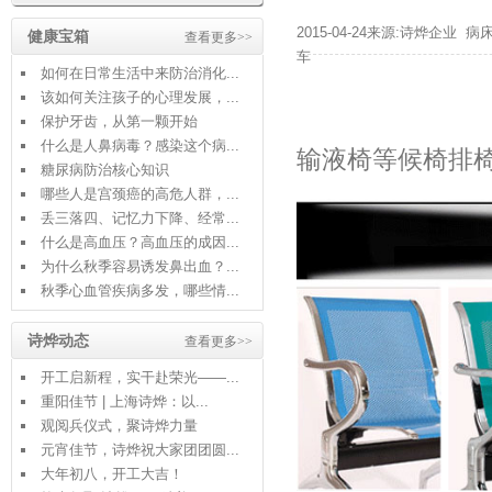
2015-04-24来源:诗烨企业
病
健康宝箱
查看更多>>
车
如何在日常生活中来防治消化...
该如何关注孩子的心理发展，...
保护牙齿，从第一颗开始
什么是人鼻病毒？感染这个病...
输液椅等候椅排
糖尿病防治核心知识
哪些人是宫颈癌的高危人群，...
丢三落四、记忆力下降、经常...
什么是高血压？高血压的成因...
为什么秋季容易诱发鼻出血？...
秋季心血管疾病多发，哪些情...
诗烨动态
查看更多>>
开工启新程，实干赴荣光——...
重阳佳节 | 上海诗烨：以...
观阅兵仪式，聚诗烨力量
元宵佳节，诗烨祝大家团团圆...
大年初八，开工大吉！