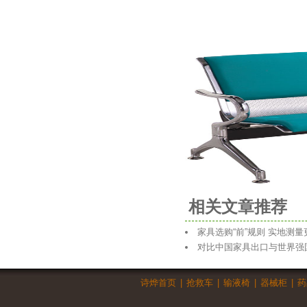
相关文章推荐
家具选购“前”规则 实地测量
对比中国家具出口与世界强
诗烨首页
|
抢救车
|
输液椅
|
器械柜
|
药