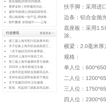
抢先领取|诗烨2025精美...
扶手脚：采用进
逐梦金秋 | 诗烨邀您共赴...
盛世华诞|衷心祝福祖国母亲...
边条：铝合金抛
用心铸就每一份产品,用情奉...
粽叶飘香 浓情端午——上海...
底座板：采用1.
行业资讯
查看更多>>
涂。
第三届上海市医疗应急青年职...
横梁：2.0毫米
关于征集上海市职业病危害工...
《关于做好2025年春季新...
规格：
2025年上海市中医药工作...
第三届上海市健康科普引领展...
单人位：600*650
2025年上海市新城卫生健...
上海市药监局联合国家药品长...
二人位：1200*65
支持化妆品原料创新若干规定
关于实施2025年卫生健康...
三人位：1750*65
医保、药监部门就集采药品相...
四人位：2300*65