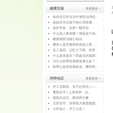
健康宝箱
查看更多>>
如何在日常生活中来防治消化...
该如何关注孩子的心理发展，...
保护牙齿，从第一颗开始
什么是人鼻病毒？感染这个病...
糖尿病防治核心知识
哪些人是宫颈癌的高危人群，...
丢三落四、记忆力下降、经常...
什么是高血压？高血压的成因...
为什么秋季容易诱发鼻出血？...
秋季心血管疾病多发，哪些情...
诗烨动态
查看更多>>
开工启新程，实干赴荣光——...
重阳佳节 | 上海诗烨：以...
观阅兵仪式，聚诗烨力量
元宵佳节，诗烨祝大家团团圆...
大年初八，开工大吉！