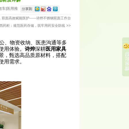
救车
|
医用推
，双面高效赋能医护——诗烨不锈钢双面工作台
>>
西药柜：规范医药存储，筑牢用药安全防线
公、物资收纳、医患沟通等多
使用体验。
诗烨
深耕
医用家具
景，甄选高品质原材料，搭配
使用需求。