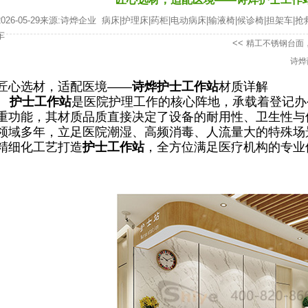
2026-05-29来源:诗烨企业
病床
|
护理床
|
药柜
|
电动病床
|
输液椅
|
候诊椅
|
担架车
|
抢
车
<<
精工不锈钢台面
诗烨
匠心选材，适配医境——
诗烨
护士工作站
材质详解
护士工作站
是医院护理工作的核心阵地，承载着登记办
重功能，其材质品质直接决定了设备的耐用性、卫生性与
领域多年，立足医院潮湿、高频消毒、人流量大的特殊场
精细化工艺打造
护士工作站
，全方位满足医疗机构的专业