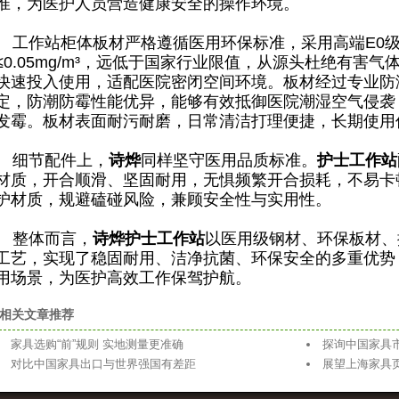
准，为医护人员营造健康安全的操作环境。
工作站柜体板材严格遵循医用环保标准，采用高端E0
≤0.05mg/m³，远低于国家行业限值，从源头杜绝有害
快速投入使用，适配医院密闭空间环境。板材经过专业防
定，防潮防霉性能优异，能够有效抵御医院潮湿空气侵袭
发霉。板材表面耐污耐磨，日常清洁打理便捷，长期使用
细节配件上，
诗烨
同样坚守医用品质标准。
护士工作站
材质，开合顺滑、坚固耐用，无惧频繁开合损耗，不易卡
护材质，规避磕碰风险，兼顾安全性与实用性。
整体而言，
诗烨
护士工作站
以医用级钢材、环保板材、
工艺，实现了稳固耐用、洁净抗菌、环保安全的多重优势
用场景，为医护高效工作保驾护航。
相关文章推荐
家具选购“前”规则 实地测量更准确
探询中国家具
对比中国家具出口与世界强国有差距
展望上海家具