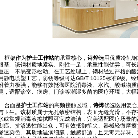
框架作为
护士工作站
的承重核心，
诗烨
选用优质冷轧钢
根基。该钢材质地紧实、刚性十足，承重性能优异，可长
重压，不易变形松动。在工艺处理上，钢材经过严格的酸
用静电喷塑工艺，防锈等级可达GB/T 10125标准9级
附着力极强，能够有效抵御医院消毒液、水汽、酸碱物质
题，适配诊室、病房、门诊等潮湿多菌的医疗环境，大幅
台面是
护士工作站
的高频接触区域，
诗烨
优选医用复合
与卫生。该材质属于无孔致密结构，表面无缝光滑，不存
水或常规消毒液擦拭即可完成清洁，完美适配医疗场景的
划痕、抗渗透性能出众，可有效抵御笔尖、器械轻微摩擦
渗透染色。其质地温润细腻，触感舒适，且无毒无异味、