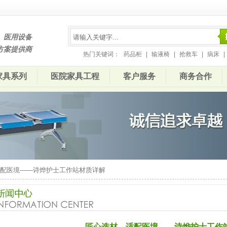
、医用设备
方案提供商
热门关键词：
药品柜
|
输液椅
|
抢救车
|
病床
|
家具系列
医院家具工程
客户服务
商务合作
适配医境——诗烨护士工作站材质详解
匠心选材，适配医境——诗烨护士工作