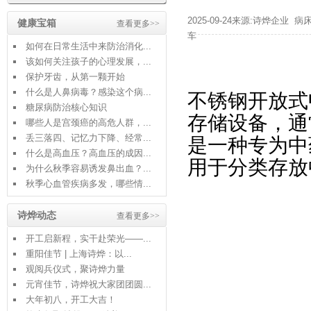
2025-09-24来源:诗烨企业
病
健康宝箱
查看更多>>
车
如何在日常生活中来防治消化...
该如何关注孩子的心理发展，...
保护牙齿，从第一颗开始
什么是人鼻病毒？感染这个病...
不锈钢开放式
糖尿病防治核心知识
存储设备，通
哪些人是宫颈癌的高危人群，...
丢三落四、记忆力下降、经常...
是一种专为中
什么是高血压？高血压的成因...
用于分类存放
为什么秋季容易诱发鼻出血？...
秋季心血管疾病多发，哪些情...
诗烨动态
查看更多>>
开工启新程，实干赴荣光——...
重阳佳节 | 上海诗烨：以...
观阅兵仪式，聚诗烨力量
元宵佳节，诗烨祝大家团团圆...
大年初八，开工大吉！