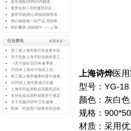
抢先领取|诗烨2025精美...
逐梦金秋 | 诗烨邀您共赴...
盛世华诞|衷心祝福祖国母亲...
用心铸就每一份产品,用情奉...
粽叶飘香 浓情端午——上海...
行业资讯
查看更多>>
第三届上海市医疗应急青年职...
关于征集上海市职业病危害工...
《关于做好2025年春季新...
2025年上海市中医药工作...
上海诗烨
医用
第三届上海市健康科普引领展...
2025年上海市新城卫生健...
型号：YG-18
上海市药监局联合国家药品长...
支持化妆品原料创新若干规定
颜色：灰白色
关于实施2025年卫生健康...
医保、药监部门就集采药品相...
规格：900*50
材质：采用优