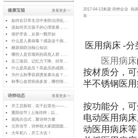
2017-04-13来源:诗烨企业
病
健康宝箱
查看更多>>
车
如何在日常生活中来防治消化...
该如何关注孩子的心理发展，...
保护牙齿，从第一颗开始
什么是人鼻病毒？感染这个病...
医用病床 -
糖尿病防治核心知识
哪些人是宫颈癌的高危人群，...
医用病床
丢三落四、记忆力下降、经常...
什么是高血压？高血压的成因...
按材质分，可
为什么秋季容易诱发鼻出血？...
半不锈钢医用
秋季心血管疾病多发，哪些情...
诗烨动态
查看更多>>
按功能分，可
开工启新程，实干赴荣光——...
重阳佳节 | 上海诗烨：以...
电动医用病床
观阅兵仪式，聚诗烨力量
元宵佳节，诗烨祝大家团团圆...
动医用病床等
大年初八，开工大吉！