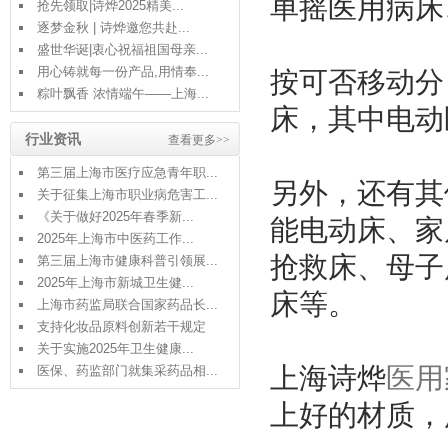
单摇医用病床
抢先领取|诗烨2025精美...
逐梦金秋 | 诗烨邀您共赴...
盛世华诞|衷心祝福祖国母亲...
用心铸就每一份产品,用情奉...
按可否移动分
粽叶飘香 浓情端午——上海...
床，其中电动
行业资讯
查看更多>>
第三届上海市医疗应急青年职...
另外，还有其
关于征集上海市职业病危害工...
《关于做好2025年春季新...
能电动床、家
2025年上海市中医药工作...
抢救床、母子
第三届上海市健康科普引领展...
2025年上海市新城卫生健...
床等。
上海市药监局联合国家药品长...
支持化妆品原料创新若干规定
关于实施2025年卫生健康...
上海诗烨
医用
医保、药监部门就集采药品相...
上好的材质，