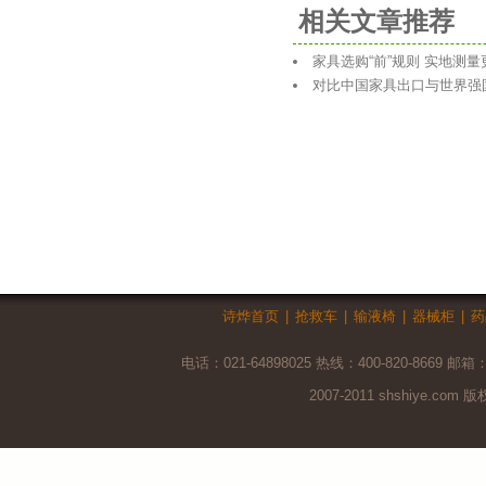
相关文章推荐
家具选购“前”规则 实地测量
对比中国家具出口与世界强
诗烨首页
|
抢救车
|
输液椅
|
器械柜
|
药
电话：021-64898025 热线：400-820-8669 邮箱
2007-2011 shshiye.