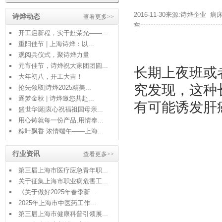
2016-11-30来源:诗烨企业
病
诗烨动态
查看更多>>
车
开工启新程，实干赴荣光——...
重阳佳节 | 上海诗烨：以...
观阅兵仪式，聚诗烨力量
元宵佳节，诗烨祝大家团团圆...
长期上夜班或
大年初八，开工大吉！
究发现，这种
抢先领取|诗烨2025精美...
逐梦金秋 | 诗烨邀您共赴...
有可能诱发肝
盛世华诞|衷心祝福祖国母亲...
用心铸就每一份产品,用情奉...
粽叶飘香 浓情端午——上海...
行业资讯
查看更多>>
第三届上海市医疗应急青年职...
关于征集上海市职业病危害工...
《关于做好2025年春季新...
2025年上海市中医药工作...
第三届上海市健康科普引领展...