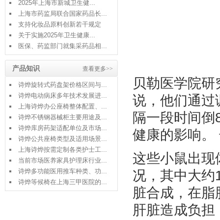
2025年上海市新城卫生健...
上海市药监局联合国家药品长...
支持化妆品原料创新若干规定
关于实施2025年卫生健康...
医保、药监部门就集采药品相...
产品知识
查看更多>>
贝勒医学院研
诗烨旋转式药盘架价格区间与...
诗烨电动病床多年技术发展进...
说，他们通过
上海诗烨办公座椅整体配置、...
隔一段时间倒
诗烨不锈钢器械柜主要用途及...
诗烨库房药架适配单位及市场...
健康的影响。
诗烨公共座椅类型及适用场景...
上海诗烨按需定制各类护士工...
这些小鼠出现
当前市场医养家具护理床行业...
诗烨多功能医用推车种类、功...
况，其中大约
诗烨等候椅在上海三甲医院的...
脏合成，在脂
肝脏造成负担