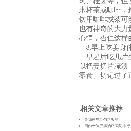
肉、桂圆等，但
来杯茶或咖啡，
饮用咖啡或茶可
也有神奇的大力
心情，杏仁这样
8.
早上吃姜身
早起后吃几片
以把姜切片腌渍
零食。切记过了
相关文章推荐
警惕家居装饰之玻璃
国内十佳肝病治疗医院排行