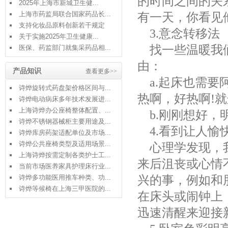
的时间之间的关
2025年上海市新城卫生健...
上海市药监局联合国家药品长...
有一天，你看见
支持化妆品原料创新若干规定
3.
意念转移法
关于实施2025年卫生健康...
找一些温暖我
医保、药监部门就集采药品相...
由：
产品知识
查看更多>>
a.
起床也需要
诗烨旋转式药盘架价格区间与...
热啊，好热啊
!
就
诗烨电动病床多年技术发展进...
上海诗烨办公座椅整体配置、...
b.
刚刚想好，
诗烨不锈钢器械柜主要用途及...
4.
看到让人愉
诗烨库房药架适配单位及市场...
诗烨公共座椅类型及适用场景...
心理学发现，
上海诗烨按需定制各类护士工...
来后沮丧或心情
当前市场医养家具护理床行业...
兴的事，例如和
诗烨多功能医用推车种类、功...
诗烨等候椅在上海三甲医院的...
在床头或闹钟上
迅速清醒来迎接