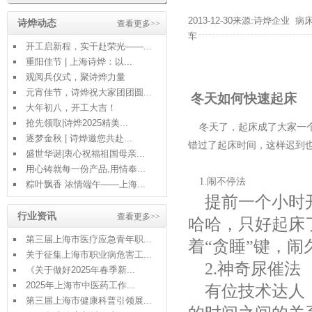
2013-12-30来源:诗烨企业
病
诗烨动态
查看更多>>
车
开工启新程，实干赴荣光——...
重阳佳节 | 上海诗烨：以...
观阅兵仪式，聚诗烨力量
元宵佳节，诗烨祝大家团团圆...
冬天如何快速起床
大年初八，开工大吉！
抢先领取|诗烨2025精美...
冬天了，起床成了大家一
逐梦金秋 | 诗烨邀您共赴...
错过了起床时间，这样迟到
盛世华诞|衷心祝福祖国母亲...
用心铸就每一份产品,用情奉...
1.
闹不停法
粽叶飘香 浓情端午——上海...
提前一个小时
行业资讯
查看更多>>
哈哈，只好起床
第三届上海市医疗应急青年职...
着“贪睡”键，
关于征集上海市职业病危害工...
2.
神奇尿催法
《关于做好2025年春季新...
2025年上海市中医药工作...
有位技术达人
第三届上海市健康科普引领展...