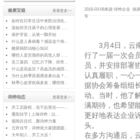
2016-03-09来源:诗烨企业
病
健康宝箱
查看更多>>
车
如何在日常生活中来防治消化...
该如何关注孩子的心理发展，...
保护牙齿，从第一颗开始
什么是人鼻病毒？感染这个病...
3月4日，云南
糖尿病防治核心知识
行了一届一次会
哪些人是宫颈癌的高危人群，...
丢三落四、记忆力下降、经常...
员，并安排部署
什么是高血压？高血压的成因...
认真履职，一心
为什么秋季容易诱发鼻出血？...
秋季心血管疾病多发，哪些情...
据协会筹备组组长
动。当时，他了
诗烨动态
查看更多>>
满期待，也希望
开工启新程，实干赴荣光——...
更好地表达企业
重阳佳节 | 上海诗烨：以...
观阅兵仪式，聚诗烨力量
头。
元宵佳节，诗烨祝大家团团圆...
在多方沟通后，
大年初八，开工大吉！