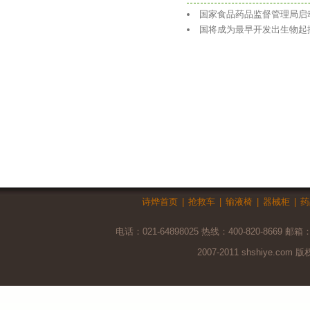
国家食品药品监督管理局启
国将成为最早开发出生物起
诗烨首页
|
抢救车
|
输液椅
|
器械柜
|
药
电话：021-64898025 热线：400-820-8669 邮箱
2007-2011 shshiye.