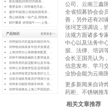
抢先领取|诗烨2025精美...
公司、云南三鑫
逐梦金秋 | 诗烨邀您共赴...
全省招募协会会
盛世华诞|衷心祝福祖国母亲...
用心铸就每一份产品,用情奉...
善，另外还有20
粽叶飘香 浓情端午——上海...
张珂芝强调说，
产品知识
法规方面诸多专
查看更多>>
中心以及法务中
诗烨旋转式药盘架价格区间与...
诗烨电动病床多年技术发展进...
据、法律、培训
上海诗烨办公座椅整体配置、...
会长王国亮认为
诗烨不锈钢器械柜主要用途及...
诗烨库房药架适配单位及市场...
信息发布、学习
诗烨公共座椅类型及适用场景...
业协会能为云南
上海诗烨按需定制各类护士工...
当前市场医养家具护理床行业...
更多新闻来自诗
诗烨多功能医用推车种类、功...
诗烨等候椅在上海三甲医院的...
药柜
、
不锈钢推
相关文章推荐