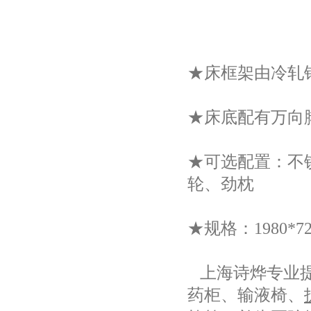
★床框架由冷轧
★床底配有万向
★可选配置：不
轮、劲枕
★规格：
1980*7
上海诗烨专业
药柜、输液椅、