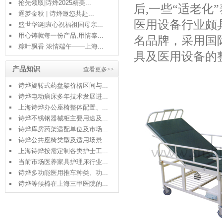
抢先领取|诗烨2025精美...
后
,
一些“适老化
逐梦金秋 | 诗烨邀您共赴...
医用设备行业颇
盛世华诞|衷心祝福祖国母亲...
用心铸就每一份产品,用情奉...
名品牌
，
采用国
粽叶飘香 浓情端午——上海...
具及医用设备的
产品知识
查看更多>>
诗烨旋转式药盘架价格区间与...
诗烨电动病床多年技术发展进...
上海诗烨办公座椅整体配置、...
诗烨不锈钢器械柜主要用途及...
诗烨库房药架适配单位及市场...
诗烨公共座椅类型及适用场景...
上海诗烨按需定制各类护士工...
当前市场医养家具护理床行业...
诗烨多功能医用推车种类、功...
诗烨等候椅在上海三甲医院的...