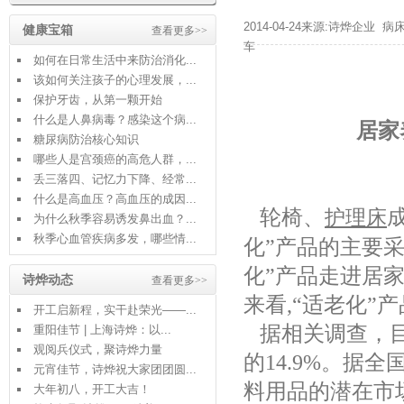
2014-04-24来源:诗烨企业
病
健康宝箱
查看更多>>
车
如何在日常生活中来防治消化...
该如何关注孩子的心理发展，...
保护牙齿，从第一颗开始
什么是人鼻病毒？感染这个病...
居家
糖尿病防治核心知识
哪些人是宫颈癌的高危人群，...
丢三落四、记忆力下降、经常...
什么是高血压？高血压的成因...
轮椅、
护理床
为什么秋季容易诱发鼻出血？...
秋季心血管疾病多发，哪些情...
化”产品的主要
化”产品走进居
诗烨动态
查看更多>>
来看
,
“适老化”
开工启新程，实干赴荣光——...
据相关调查，
重阳佳节 | 上海诗烨：以...
观阅兵仪式，聚诗烨力量
的
14.9%
。据全
元宵佳节，诗烨祝大家团团圆...
料用品的潜在市
大年初八，开工大吉！